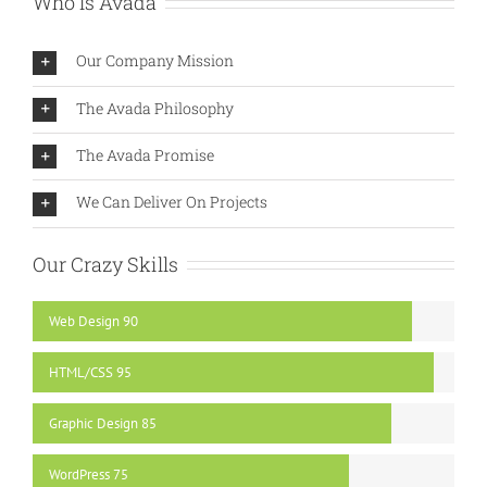
Who Is Avada
Our Company Mission
The Avada Philosophy
The Avada Promise
We Can Deliver On Projects
Our Crazy Skills
Web Design
90
HTML/CSS
95
Graphic Design
85
WordPress
75