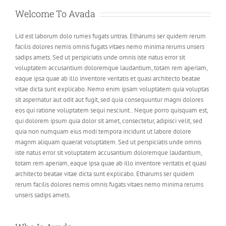
Welcome To Avada
Lid est laborum dolo rumes fugats untras. Etharums ser quidem rerum
facilis dolores nemis omnis fugats vitaes nemo minima rerums unsers
sadips amets. Sed ut perspiciatis unde omnis iste natus error sit
voluptatem accusantium doloremque laudantium, totam rem aperiam,
eaque ipsa quae ab illo inventore veritatis et quasi architecto beatae
vitae dicta sunt explicabo. Nemo enim ipsam voluptatem quia voluptas
sit aspernatur aut odit aut fugit, sed quia consequuntur magni dolores
eos qui ratione voluptatem sequi nesciunt.. Neque porro quisquam est,
qui dolorem ipsum quia dolor sit amet, consectetur, adipisci velit, sed
quia non numquam eius modi tempora incidunt ut labore dolore
magnm aliquam quaerat voluptatem. Sed ut perspiciatis unde omnis
iste natus error sit voluptatem accusantium doloremque laudantium,
totam rem aperiam, eaque ipsa quae ab illo inventore veritatis et quasi
architecto beatae vitae dicta sunt explicabo. Etharums ser quidem
rerum facilis dolores nemis omnis fugats vitaes nemo minima rerums
unsers sadips amets.